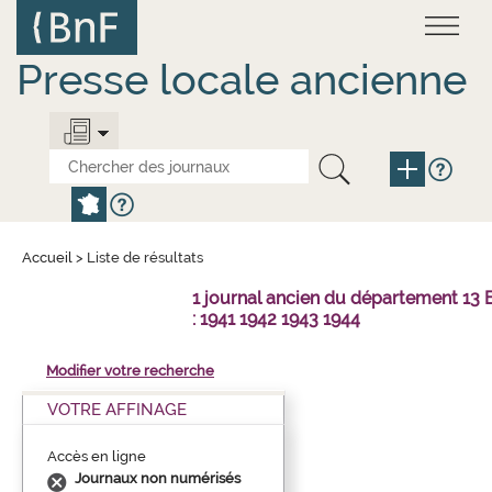
Aller
Panneau de gestion des cookies
au
contenu
principal
Presse locale ancienne
Accueil
>
Liste de résultats
1 journal ancien du département 1
: 1941 1942 1943 1944
Modifier votre recherche
VOTRE AFFINAGE
Accès en ligne
Journaux non numérisés