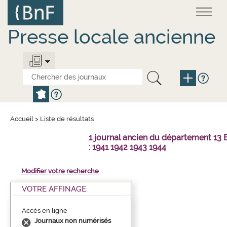
Aller
Panneau de gestion des cookies
au
contenu
principal
Presse locale ancienne
Accueil
>
Liste de résultats
1 journal ancien du département 1
: 1941 1942 1943 1944
Modifier votre recherche
VOTRE AFFINAGE
Accès en ligne
Journaux non numérisés