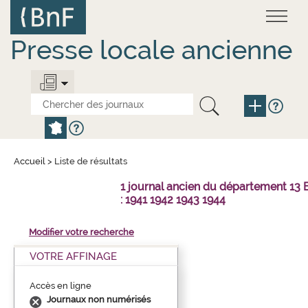
Aller
Panneau de gestion des cookies
au
contenu
principal
Presse locale ancienne
Accueil
>
Liste de résultats
1 journal ancien du département 1
: 1941 1942 1943 1944
Modifier votre recherche
VOTRE AFFINAGE
Accès en ligne
Journaux non numérisés