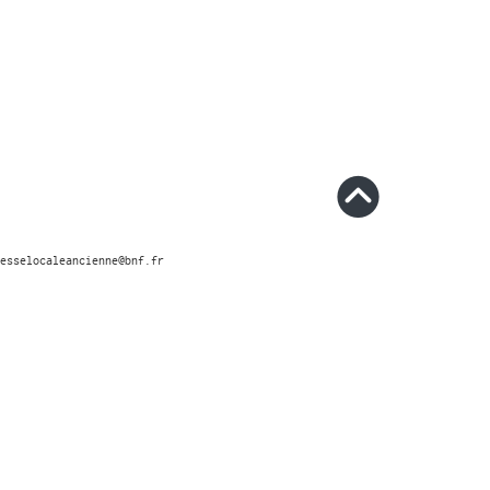
esselocaleancienne@bnf.fr