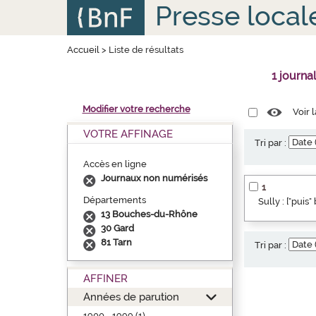
Aller
Panneau de gestion des cookies
Presse local
au
contenu
principal
Accueil
>
Liste de résultats
1 journa
Modifier votre recherche
Voir 
VOTRE AFFINAGE
Tri par :
Accès en ligne
Journaux non numérisés
1
Départements
Sully : ["puis
13 Bouches-du-Rhône
30 Gard
81 Tarn
Tri par :
AFFINER
Années de parution
1900 - 1999 (1)