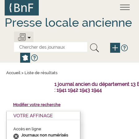
Aller
Panneau de gestion des cookies
au
contenu
principal
Presse locale ancienne
Accueil
>
Liste de résultats
1 journal ancien du département 1
: 1941 1942 1943 1944
Modifier votre recherche
VOTRE AFFINAGE
Accès en ligne
Journaux non numérisés