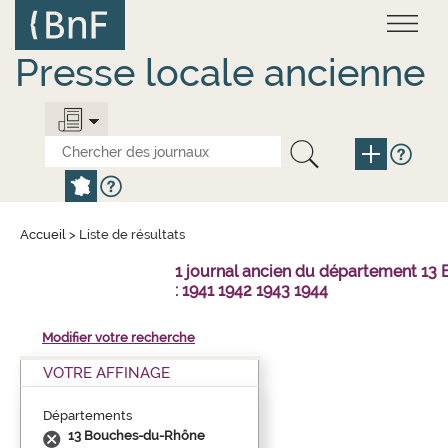
Aller
Panneau de gestion des cookies
au
contenu
principal
Presse locale ancienne
Accueil
>
Liste de résultats
1 journal ancien du département 1
: 1941 1942 1943 1944
Modifier votre recherche
VOTRE AFFINAGE
Départements
13 Bouches-du-Rhône