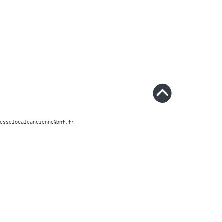
esselocaleancienne@bnf.fr