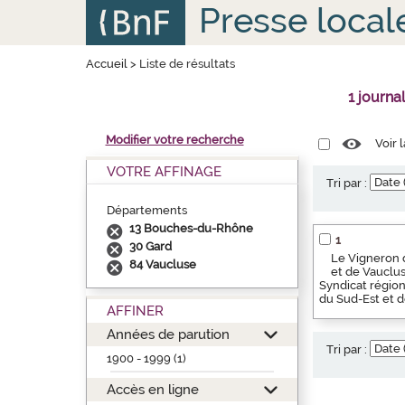
Aller
Panneau de gestion des cookies
Presse local
au
contenu
principal
Accueil
>
Liste de résultats
1 journa
Modifier votre recherche
Voir 
VOTRE AFFINAGE
Tri par :
Départements
13 Bouches-du-Rhône
1
30 Gard
Le Vigneron 
84 Vaucluse
et de Vauclus
Syndicat région
du Sud-Est et d
AFFINER
Années de parution
Tri par :
1900 - 1999 (1)
Accès en ligne