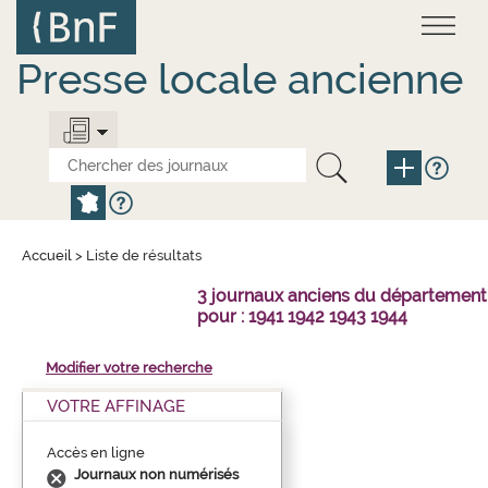
Aller
Panneau de gestion des cookies
au
contenu
principal
Presse locale ancienne
Accueil
>
Liste de résultats
3 journaux anciens du départemen
pour : 1941 1942 1943 1944
Modifier votre recherche
VOTRE AFFINAGE
Accès en ligne
Journaux non numérisés