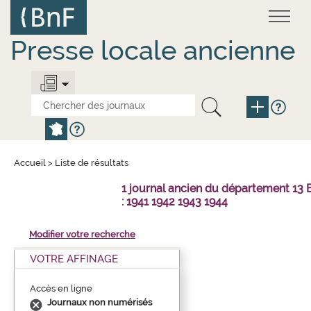
Aller
Panneau de gestion des cookies
au
contenu
principal
Presse locale ancienne
Accueil
>
Liste de résultats
1 journal ancien du département 1
: 1941 1942 1943 1944
Modifier votre recherche
VOTRE AFFINAGE
Accès en ligne
Journaux non numérisés