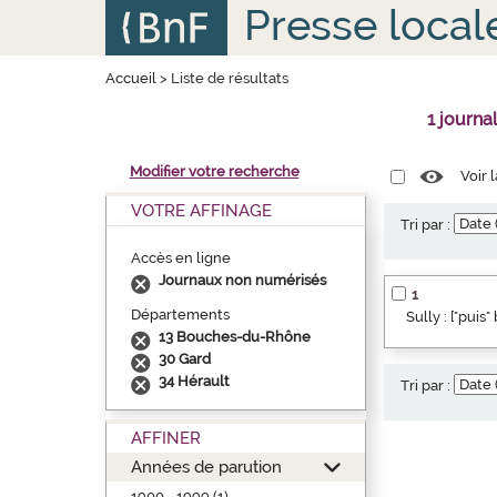
Aller
Panneau de gestion des cookies
Presse local
au
contenu
principal
Accueil
>
Liste de résultats
1 journa
Modifier votre recherche
Voir 
VOTRE AFFINAGE
Tri par :
Accès en ligne
Journaux non numérisés
1
Départements
Sully : ["puis
13 Bouches-du-Rhône
30 Gard
34 Hérault
Tri par :
AFFINER
Années de parution
1900 - 1999 (1)