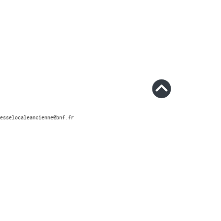
esselocaleancienne@bnf.fr