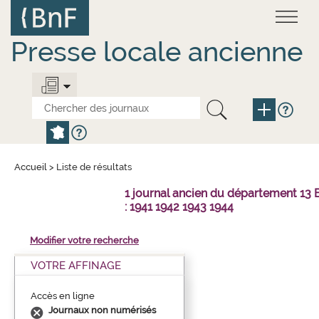
Aller
Panneau de gestion des cookies
au
contenu
principal
Presse locale ancienne
Accueil
>
Liste de résultats
1 journal ancien du département 1
: 1941 1942 1943 1944
Modifier votre recherche
VOTRE AFFINAGE
Accès en ligne
Journaux non numérisés