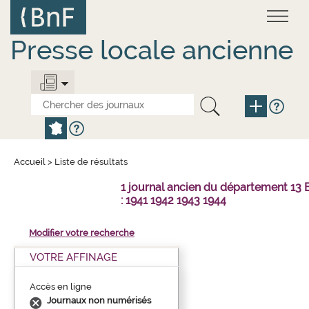
Aller
Panneau de gestion des cookies
au
contenu
principal
Presse locale ancienne
Accueil
>
Liste de résultats
1 journal ancien du département 1
: 1941 1942 1943 1944
Modifier votre recherche
VOTRE AFFINAGE
Accès en ligne
Journaux non numérisés