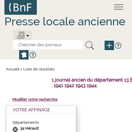
Aller
Panneau de gestion des cookies
au
contenu
principal
Presse locale ancienne
Accueil
>
Liste de résultats
1 journal ancien du département 1
: 1941 1942 1943 1944
Modifier votre recherche
VOTRE AFFINAGE
Départements
34 Hérault