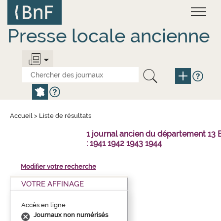
Aller
Panneau de gestion des cookies
au
contenu
principal
Presse locale ancienne
Accueil
>
Liste de résultats
1 journal ancien du département 1
: 1941 1942 1943 1944
Modifier votre recherche
VOTRE AFFINAGE
Accès en ligne
Journaux non numérisés