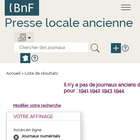
Aller
Panneau de gestion des cookies
au
contenu
principal
Presse locale ancienne
Accueil
>
Liste de résultats
Il n'y a pas de journaux ancie
pour : 1941 1942 1943 1944
Modifier votre recherche
VOTRE AFFINAGE
Accès en ligne
Journaux numérisés