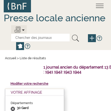
Aller
Panneau de gestion des cookies
au
contenu
principal
Presse locale ancienne
Accueil
>
Liste de résultats
1 journal ancien du département 1
: 1941 1942 1943 1944
Modifier votre recherche
VOTRE AFFINAGE
Départements
30 Gard