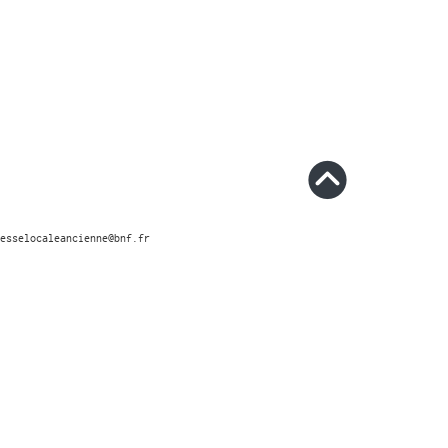
esselocaleancienne@bnf.fr