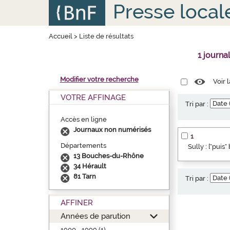
Aller
Panneau de gestion des cookies
Presse local
au
contenu
principal
Accueil
>
Liste de résultats
1 journa
Modifier votre recherche
Voir 
VOTRE AFFINAGE
Tri par :
Accès en ligne
Journaux non numérisés
1
Départements
Sully : ["puis
13 Bouches-du-Rhône
34 Hérault
81 Tarn
Tri par :
AFFINER
Années de parution
1900 - 1999 (1)