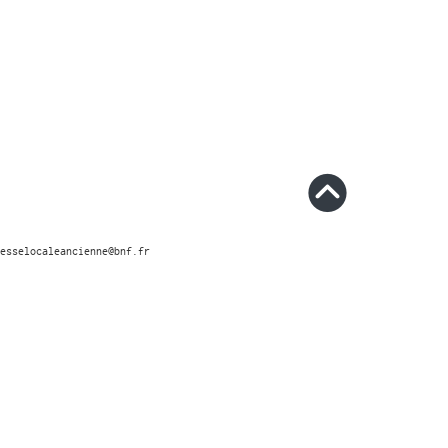
esselocaleancienne@bnf.fr