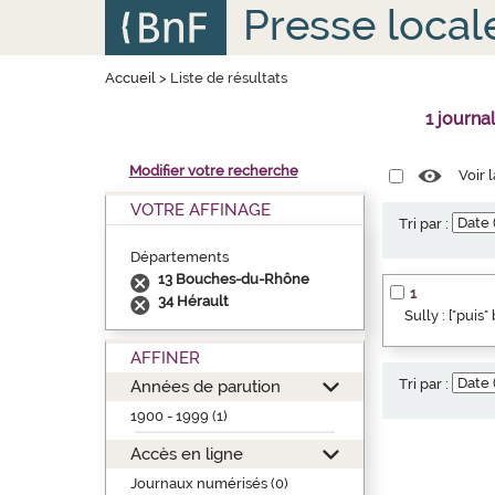
Aller
Panneau de gestion des cookies
Presse local
au
contenu
principal
Accueil
>
Liste de résultats
1 journa
Modifier votre recherche
Voir 
VOTRE AFFINAGE
Tri par :
Départements
13 Bouches-du-Rhône
1
34 Hérault
Sully : ["puis
AFFINER
Tri par :
Années de parution
1900 - 1999 (1)
Accès en ligne
Journaux numérisés (0)