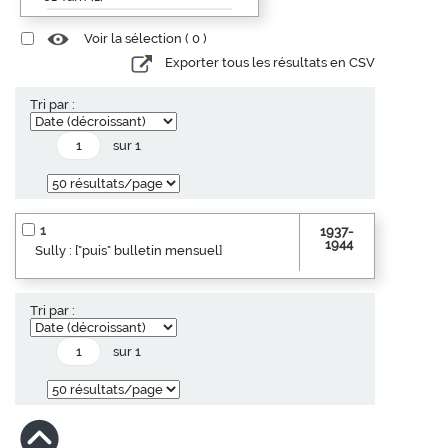
Voir la sélection (
0
)
Exporter tous les résultats en CSV
Tri par :
sur 1
1
1937-
1944
Sully : ["puis" bulletin mensuel]
Tri par :
sur 1