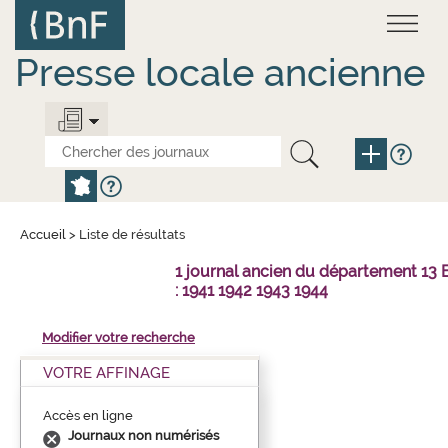
Aller
Panneau de gestion des cookies
au
contenu
principal
Presse locale ancienne
Accueil
>
Liste de résultats
1 journal ancien du département 1
: 1941 1942 1943 1944
Modifier votre recherche
VOTRE AFFINAGE
Accès en ligne
Journaux non numérisés