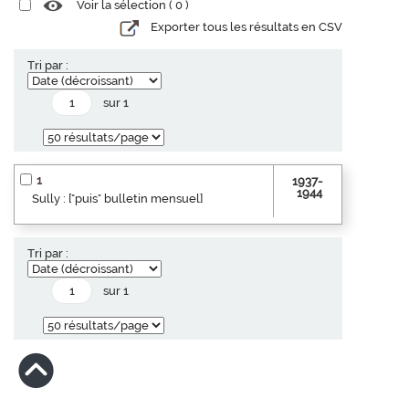
Voir la sélection (
0
)
Exporter tous les résultats en CSV
Tri par :
sur 1
1
1937-
1944
Sully : ["puis" bulletin mensuel]
Tri par :
sur 1