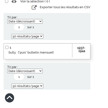
Voir la sélection (
0
)
Exporter tous les résultats en CSV
Tri par :
sur 1
1
1937-
1944
Sully : ["puis" bulletin mensuel]
Tri par :
sur 1