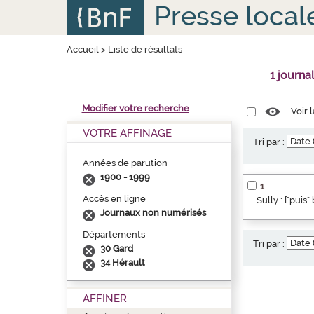
Aller
Panneau de gestion des cookies
Presse local
au
contenu
principal
Accueil
>
Liste de résultats
1 journa
Modifier votre recherche
Voir 
VOTRE AFFINAGE
Tri par :
Années de parution
1900 - 1999
1
Accès en ligne
Sully : ["puis
Journaux non numérisés
Départements
Tri par :
30 Gard
34 Hérault
AFFINER