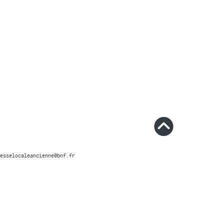
esselocaleancienne@bnf.fr