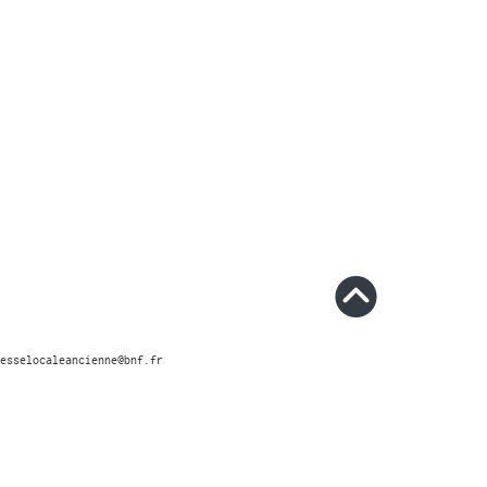
esselocaleancienne@bnf.fr