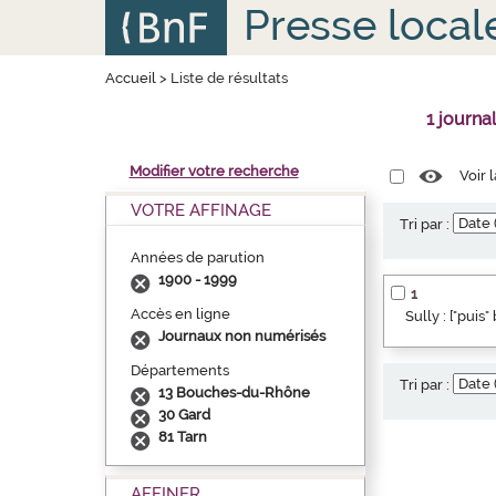
Aller
Panneau de gestion des cookies
Presse local
au
contenu
principal
Accueil
>
Liste de résultats
1 journa
Modifier votre recherche
Voir 
VOTRE AFFINAGE
Tri par :
Années de parution
1900 - 1999
1
Accès en ligne
Sully : ["puis
Journaux non numérisés
Départements
Tri par :
13 Bouches-du-Rhône
30 Gard
81 Tarn
AFFINER