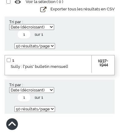
Voir la sélection (
0
)
Exporter tous les résultats en CSV
Tri par :
sur 1
1
1937-
1944
Sully : ["puis" bulletin mensuel]
Tri par :
sur 1