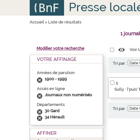
Aller
Panneau de gestion des cookies
Presse local
au
contenu
principal
Accueil
>
Liste de résultats
1 journa
Modifier votre recherche
Voir 
VOTRE AFFINAGE
Tri par :
Années de parution
1900 - 1999
1
Accès en ligne
Sully : ["puis
Journaux non numérisés
Départements
Tri par :
30 Gard
34 Hérault
AFFINER