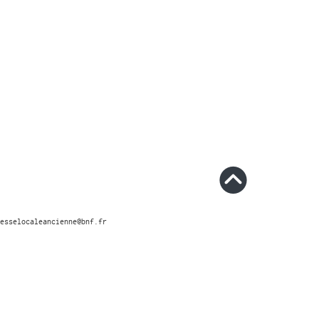
esselocaleancienne@bnf.fr