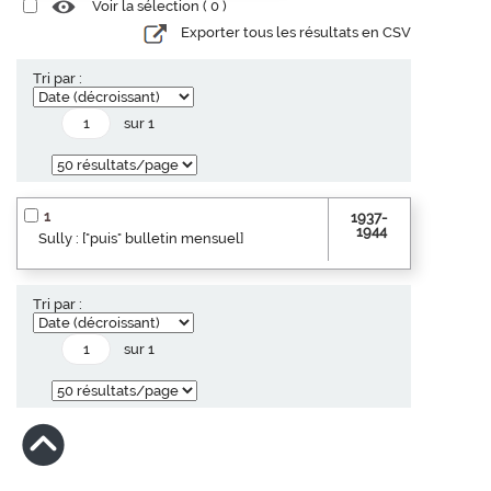
Voir la sélection (
0
)
Exporter tous les résultats en CSV
Tri par :
sur 1
1
1937-
1944
Sully : ["puis" bulletin mensuel]
Tri par :
sur 1