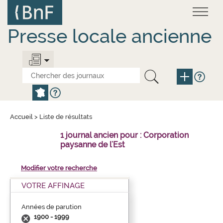
Aller
Panneau de gestion des cookies
au
contenu
principal
Presse locale ancienne
Accueil
>
Liste de résultats
1 journal ancien pour : Corporation
paysanne de l'Est
Modifier votre recherche
VOTRE AFFINAGE
Années de parution
1900 - 1999