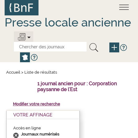
Aller
Panneau de gestion des cookies
au
contenu
principal
Presse locale ancienne
Accueil
>
Liste de résultats
1 journal ancien pour : Corporation
paysanne de l'Est
Modifier votre recherche
VOTRE AFFINAGE
Accès en ligne
Journaux numérisés