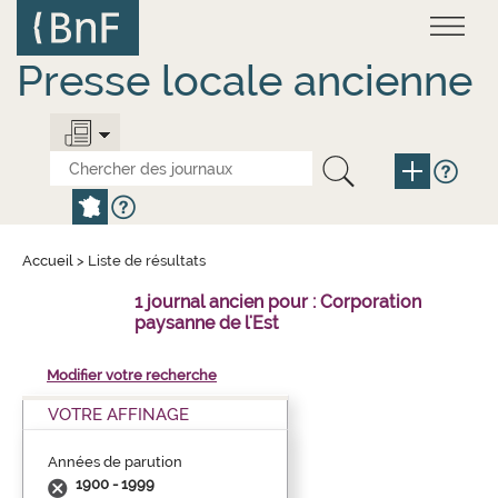
Aller
Panneau de gestion des cookies
au
contenu
principal
Presse locale ancienne
Accueil
>
Liste de résultats
1 journal ancien pour : Corporation
paysanne de l'Est
Modifier votre recherche
VOTRE AFFINAGE
Années de parution
1900 - 1999