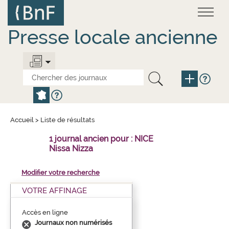
Aller
Panneau de gestion des cookies
au
contenu
principal
Presse locale ancienne
Accueil
>
Liste de résultats
1 journal ancien pour : NICE
Nissa Nizza
Modifier votre recherche
VOTRE AFFINAGE
Accès en ligne
Journaux non numérisés