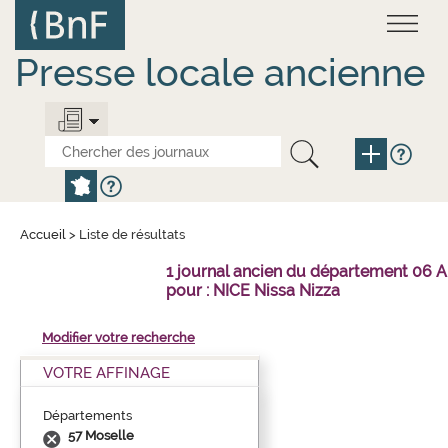
Aller
Panneau de gestion des cookies
au
contenu
principal
Presse locale ancienne
Accueil
>
Liste de résultats
1 journal ancien du département 06 
pour : NICE Nissa Nizza
Modifier votre recherche
VOTRE AFFINAGE
Départements
57 Moselle