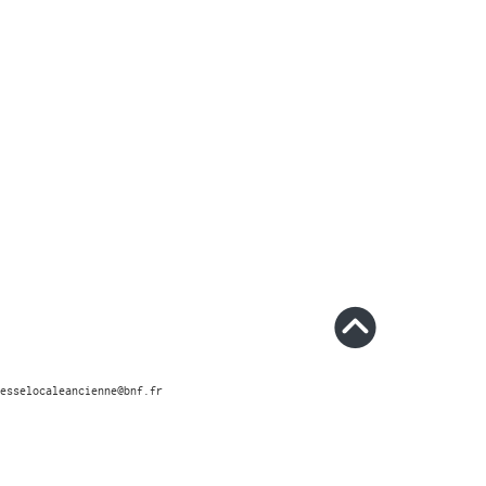
esselocaleancienne@bnf.fr