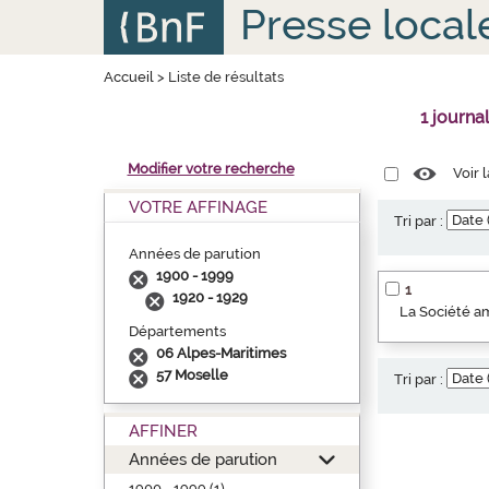
Aller
Panneau de gestion des cookies
Presse local
au
contenu
principal
Accueil
>
Liste de résultats
1 journa
Modifier votre recherche
Voir 
VOTRE AFFINAGE
Tri par :
Années de parution
1900 - 1999
1
1920 - 1929
La Société am
Départements
06 Alpes-Maritimes
57 Moselle
Tri par :
AFFINER
Années de parution
1900 - 1999 (1)