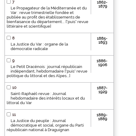
7
1862-
1879
Le Propagateur de la Méditerranée et du
Var : revue trimestrielle fondée et
publiée au profit des établissements de
bienfaisance du département... ["puis" revue
littéraire et scientifique]
8
1885-
1893
La Justice du Var : organe de la
démocratie radicale
9
1886-
1906
Le Petit Dracénois : journal républicain
indépendant, hebdomadaire ["puis" revue
politique du littoral et des Alpes...]
10
1887-
1929
Saint-Raphaël-revue : Journal
hebdomadaire des intérêts locaux et du
littoral du Var
11
1889-
1889
La Justice du peuple : Journal
démocratique et social, organe du Parti
républicain national à Draguignan