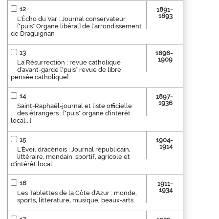
12
1891-
1893
L'Écho du Var : Journal conservateur
["puis" Organe libéral] de l'arrondissement
de Draguignan
13
1896-
1909
La Résurrection : revue catholique
d'avant-garde ["puis" revue de libre
pensée catholique]
14
1897-
1936
Saint-Raphaël-journal et liste officielle
des étrangers : ["puis" organe d'intérêt
local...]
15
1904-
1914
L'Éveil dracénois : Journal républicain,
littéraire, mondain, sportif, agricole et
d'intérêt local
16
1911-
1934
Les Tablettes de la Côte d'Azur : monde,
sports, littérature, musique, beaux-arts