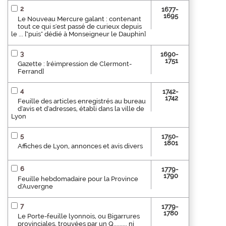
2
1677-
1695
Le Nouveau Mercure galant : contenant
tout ce qui s'est passé de curieux depuis
le ... ["puis" dédié à Monseigneur le Dauphin]
3
1690-
1751
Gazette : [réimpression de Clermont-
Ferrand]
4
1742-
1742
Feuille des articles enregistrés au bureau
d'avis et d'adresses, établi dans la ville de
Lyon
5
1750-
1801
Affiches de Lyon, annonces et avis divers
6
1779-
1790
Feuille hebdomadaire pour la Province
d'Auvergne
7
1779-
1780
Le Porte-feuille lyonnois, ou Bigarrures
provinciales, trouvées par un Q......... ni