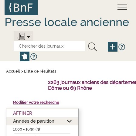
Aller
Panneau de gestion des cookies
au
contenu
principal
Presse locale ancienne
Accueil
>
Liste de résultats
2263 journaux anciens des départeme
Dôme ou 69 Rhône
Modifier votre recherche
AFFINER
Années de parution
1600 - 1699 (3)