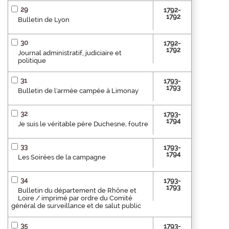
29
1792-
1792
Bulletin de Lyon
30
1792-
1792
Journal administratif, judiciaire et
politique
31
1793-
1793
Bulletin de l'armée campée à Limonay
32
1793-
1794
Je suis le véritable père Duchesne, foutre
33
1793-
1794
Les Soirées de la campagne
34
1793-
1793
Bulletin du département de Rhône et
Loire / imprimé par ordre du Comité
général de surveillance et de salut public
35
1793-