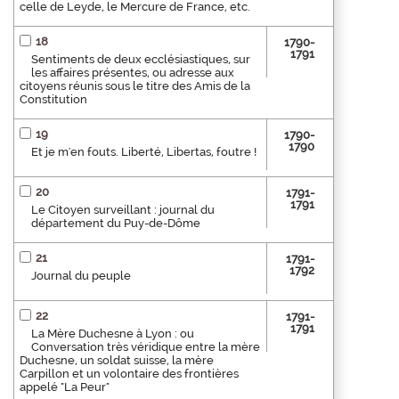
celle de Leyde, le Mercure de France, etc.
18
1790-
1791
Sentiments de deux ecclésiastiques, sur
les affaires présentes, ou adresse aux
citoyens réunis sous le titre des Amis de la
Constitution
19
1790-
1790
Et je m'en fouts. Liberté, Libertas, foutre !
20
1791-
1791
Le Citoyen surveillant : journal du
département du Puy-de-Dôme
21
1791-
1792
Journal du peuple
22
1791-
1791
La Mère Duchesne à Lyon : ou
Conversation très véridique entre la mère
Duchesne, un soldat suisse, la mère
Carpillon et un volontaire des frontières
appelé "La Peur"