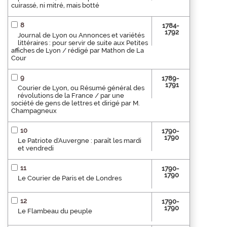
cuirassé, ni mitré, mais botté
8
1784-
1792
Journal de Lyon ou Annonces et variétés
littéraires : pour servir de suite aux Petites
affiches de Lyon / rédigé par Mathon de La
Cour
9
1789-
1791
Courier de Lyon, ou Résumé général des
révolutions de la France / par une
société de gens de lettres et dirigé par M.
Champagneux
10
1790-
1790
Le Patriote d'Auvergne : paraît les mardi
et vendredi
11
1790-
1790
Le Courier de Paris et de Londres
12
1790-
1790
Le Flambeau du peuple