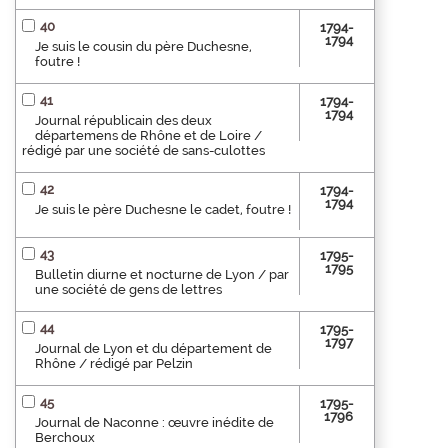
40
1794-
1794
Je suis le cousin du père Duchesne,
foutre !
41
1794-
1794
Journal républicain des deux
départemens de Rhône et de Loire /
rédigé par une société de sans-culottes
42
1794-
1794
Je suis le père Duchesne le cadet, foutre !
43
1795-
1795
Bulletin diurne et nocturne de Lyon / par
une société de gens de lettres
44
1795-
1797
Journal de Lyon et du département de
Rhône / rédigé par Pelzin
45
1795-
1796
Journal de Naconne : œuvre inédite de
Berchoux