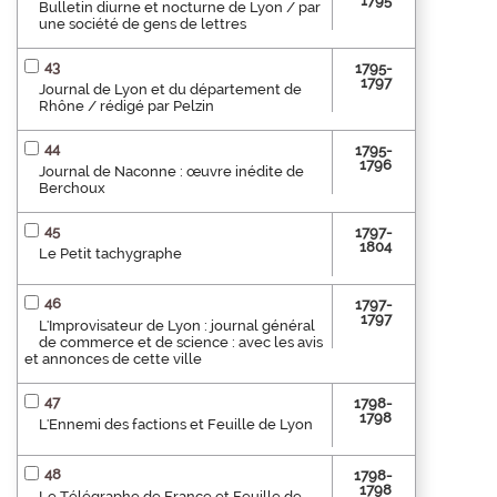
1795
Bulletin diurne et nocturne de Lyon / par
une société de gens de lettres
43
1795-
1797
Journal de Lyon et du département de
Rhône / rédigé par Pelzin
44
1795-
1796
Journal de Naconne : œuvre inédite de
Berchoux
45
1797-
1804
Le Petit tachygraphe
46
1797-
1797
L'Improvisateur de Lyon : journal général
de commerce et de science : avec les avis
et annonces de cette ville
47
1798-
1798
L'Ennemi des factions et Feuille de Lyon
48
1798-
1798
Le Télégraphe de France et Feuille de