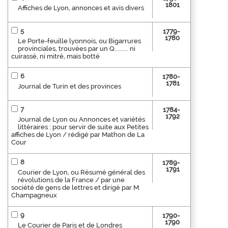
1801
Affiches de Lyon, annonces et avis divers
5
1779-
1780
Le Porte-feuille lyonnois, ou Bigarrures
provinciales, trouvées par un Q......... ni
cuirassé, ni mitré, mais botté
6
1780-
1781
Journal de Turin et des provinces
7
1784-
1792
Journal de Lyon ou Annonces et variétés
littéraires : pour servir de suite aux Petites
affiches de Lyon / rédigé par Mathon de La
Cour
8
1789-
1791
Courier de Lyon, ou Résumé général des
révolutions de la France / par une
société de gens de lettres et dirigé par M.
Champagneux
9
1790-
1790
Le Courier de Paris et de Londres