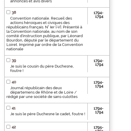
annonces et avis divers
38
1794-
1794
Convention nationale. Recueil des
actions héroiques et civiques des
républicains français. N° Ier [-V]. Présenté à
la Convention nationale, au nom de son
comité d'instruction publique, par Léonard
Bourdon, député par le département du
Loiret. Imprimé par ordre de la Convention
nationale
39
1794-
1794
Je suis le cousin du père Duchesne,
foutre !
40
1794-
1794
Journal républicain des deux
départemens de Rhône et de Loire /
rédigé par une société de sans-culottes
41
1794-
1794
Je suis le père Duchesne le cadet, foutre !
42
1795-