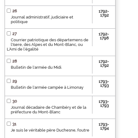
26
1792-
1792
Journal administratif, judiciaire et
politique
27
1792-
1798
Courrier patriotique des départemens de
l'Isere, des Alpes et du Mont-Blanc, ou
L'Ami de l'égalité
28
1792-
1792
Bulletin de l'armée du Midi.
29
1793-
1793
Bulletin de l'armée campée à Limonay
30
1793-
1793
Journal décadaire de Chambéry et de la
préfecture du Mont-Blanc
31
1793-
1794
Je suis le véritable père Duchesne, foutre