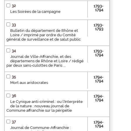
32
1793-
1794
Les Soirées de la campagne
33
1793-
1793
Bulletin du département de Rhône et
Loire / imprimé par ordre du Comité
général de surveillance et de salut public
34
1793-
1794
Journal de Ville-Affranchie, et des
départemens de Rhône et Loire / rédigé
par deux sans-culottes de Paris ...
35
1794-
1794
Mort aux aristocrates
36
1794-
1794
Le Cynique anti-criminel : ou l'Interprète
de la nature : nouveau journal de
Commune affranchie sur la péripétie
37
1794-
1794
Journal de Commune-Affranchie :