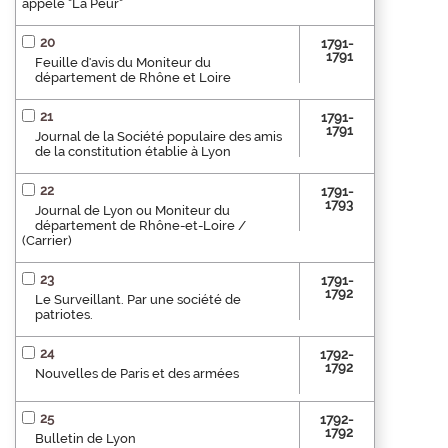
appelé "La Peur"
20
1791-
1791
Feuille d'avis du Moniteur du
département de Rhône et Loire
21
1791-
1791
Journal de la Société populaire des amis
de la constitution établie à Lyon
22
1791-
1793
Journal de Lyon ou Moniteur du
département de Rhône-et-Loire /
(Carrier)
23
1791-
1792
Le Surveillant. Par une société de
patriotes.
24
1792-
1792
Nouvelles de Paris et des armées
25
1792-
1792
Bulletin de Lyon