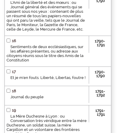
1790
L'Ami de la liberté et des mœurs : ou
Journal général des événements qui se
passent sous nos yeux : contenant de plus
un résumé de tous les papiers-nouvelles
qui ont paru la veille, tels que le Journal de
Paris, le Moniteur, la Gazette de France,
celle de Leyde, le Mercure de France, etc.
16
1790-
1791
Sentiments de deux ecclésiastiques, sur
les affaires présentes, ou adresse aux
citoyens réunis sous le titre des Amis de la
Constitution
17
1790-
1790
Et je m'en fouts. Liberté, Libertas, foutre !
18
1791-
1792
Journal du peuple
19
1791-
1791
La Mère Duchesne à Lyon : ou
Conversation très véridique entre la mère
Duchesne, un soldat suisse, la mère
Carpillon et un volontaire des frontières