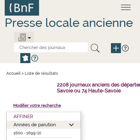
Aller
Panneau de gestion des cookies
au
contenu
principal
Presse locale ancienne
Accueil
>
Liste de résultats
2208 journaux anciens des départ
Savoie ou 74 Haute-Savoie
Modifier votre recherche
AFFINER
Années de parution
1600 - 1699 (2)