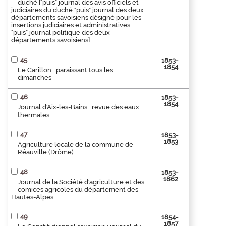
duché ["puis" journal des avis officiels et
judiciaires du duché "puis" journal des deux
départements savoisiens désigné pour les
insertions judiciaires et administratives
"puis" journal politique des deux
départements savoisiens]
45
1853-
1854
Le Carillon : paraissant tous les
dimanches
46
1853-
1854
Journal d'Aix-les-Bains : revue des eaux
thermales
47
1853-
1853
Agriculture locale de la commune de
Réauville (Drôme)
48
1853-
1862
Journal de la Société d'agriculture et des
comices agricoles du département des
Hautes-Alpes
49
1854-
1857