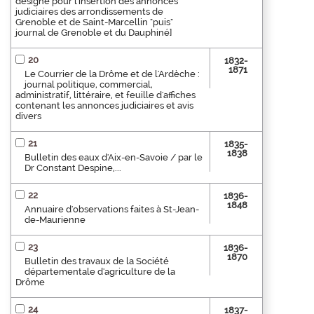
désigné pour l'insertion des annonces
judiciaires des arrondissements de
Grenoble et de Saint-Marcellin "puis"
journal de Grenoble et du Dauphiné]
20
1832-
1871
Le Courrier de la Drôme et de l'Ardèche :
journal politique, commercial,
administratif, littéraire, et feuille d'affiches
contenant les annonces judiciaires et avis
divers
21
1835-
1838
Bulletin des eaux d'Aix-en-Savoie / par le
Dr Constant Despine,...
22
1836-
1848
Annuaire d'observations faites à St-Jean-
de-Maurienne
23
1836-
1870
Bulletin des travaux de la Société
départementale d'agriculture de la
Drôme
24
1837-