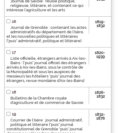
Journal de Savoie : feuille politique,
religieuse, littéraire, et contenant ce qui
intéresse l'agriculture et les arts
16
1819-
1832
Journal de Grenoble : contenant les actes
administratifs du département de l'Isère,
et les nouvelles politiques et littéraires
["puis" administratif, politique et littéraire]
17
1820-
1939
Liste officielle, étrangers arrivés à Aix-les-
Bains : ["puis" journal officiel des étrangers
arrivés à Aix-les-Bains, sous le contrôle de
la Municipalité et sous les auspices de
messieurs les hôteliers "puis" journal des
étrangers, revue mondaine d'Aix-les-Bains]
18
1826-
1832
Bulletins de la Chambre royale
d'agriculture et de commerce de Savoie
19
1832-
1876
Courrier de l'Isère : journal administratif,
politique et littéraire ["puis" journal
constitutionnel de Grenoble "puis" journal