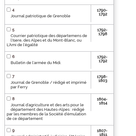
4
1790-
1792
Journal patriotique de Grenoble
5
1792-
1798
Courrier patriotique des départemens de
l'Isere, des Alpes et du Mont-Blanc, ou
L'Ami de l'égalité
6
1792-
1792
Bulletin de l'armée du Midi.
7
1798-
1803
Journal de Grenoble / rédigé et imprimé
par Ferry
8
1804-
1814
Journal d'agriculture et des arts pour le
département des Hautes-Alpes : rédigé
par les membres de la Société d'émulation
de ce département
9
1807-
1811