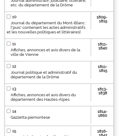
Journal administratif, judiciaire, littéraire,
etc. du département de la Drôme
10
1809-
1815
Journal du département du Mont-Blanc :
["puis" contenant les actes administratifs
et les nouvelles politiques et littéraires]
11
1811-
1840
Affiches, annonces et avis divers de la
ville de Vienne
12
1811-
1815
Journal politique et administratif du
département de la Drôme
13
1813-
1838
Affiches, annonces et avis divers du
département des Hautes-Alpes
14
1814-
1860
Gazzetta piemontese
15
1816-
1842