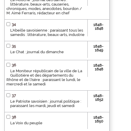
littérature, beaux-arts, causeries,
chroniques, modes, anecdotes, bourdon /
M. Aimé Ferraris, rédacteur en chef
34
1848-
1848
L'Abeille savoisienne : paraissant tous les
samedis : littérature, beaux-arts, industrie
35
1848-
1849
Le Chat : journal du dimanche
36
1848-
1848
Le Moniteur républicain de la ville de La
Guillotière et des départements du
Rhône et de l'Isère : paraissant le lundi, le
mercredi et le samedi
37
1848-
1852
Le Patriote savoisien : journal politique :
paraissant les mardi, jeudi et samedi
38
1848-
1850
La Voix du peuple