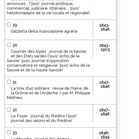
annonces... ["puis" journal politique,
commercial, judiciare, littéraire... "puis"
hebdomadaire de la vie locale et régionale]
29
1843-
1848
Gazzetta della Associazione agraria
30
1843-
1903
Courrier des Alpes : journal de la Savoie
et des États sardes ["puis" écho de la
Savoie "puis" journal d'opposition
conservatrice et religieuse "puis" écho de la
Savoie et de la Haute-Savoie]
31
1847-
1848
La Voix d'un solitaire : revue de l'Isère, de
la Drôme et de l'Ardèche / par M. Philippe
Mathieu
32
1847-
1848
Le Foyer : journal du théâtre ["puis"
journal des salons et du théâtre]
33
1848-
1849
La Mouche : journal des dames :