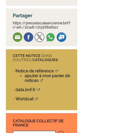
Partager
https://presselocaleancienne.bnf.f
r/ark:/12148/cb32684612z
CETTE NOTICE
DANS
D’AUTRES
CATALOGUES
Notice de référence
-
ajouter à mon panier de
notices
data.bnf.fr
-
Worldcat
-
CATALOGUE COLLECTIF DE
FRANCE