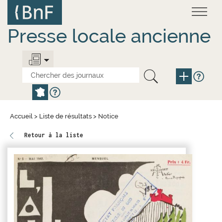
Aller
Panneau de gestion des cookies
au
contenu
principal
Presse locale ancienne
Accueil
>
Liste de résultats
>
Notice
Retour à la liste