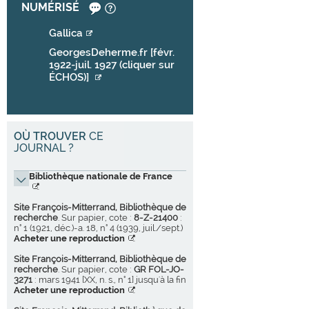
NUMÉRISÉ
Gallica
GeorgesDeherme.fr [févr.
1922-juil. 1927 (cliquer sur
ÉCHOS)]
OÙ TROUVER
CE
JOURNAL ?
Bibliothèque nationale de France
Site François-Mitterrand, Bibliothèque de
recherche
. Sur papier, cote :
8-Z-21400
:
n° 1 (1921, déc.)-a. 18, n° 4 (1939, juil./sept.)
Acheter une reproduction
Site François-Mitterrand, Bibliothèque de
recherche
. Sur papier, cote :
GR FOL-JO-
3271
: mars 1941 [XX, n. s., n° 1] jusqu'à la fin
Acheter une reproduction