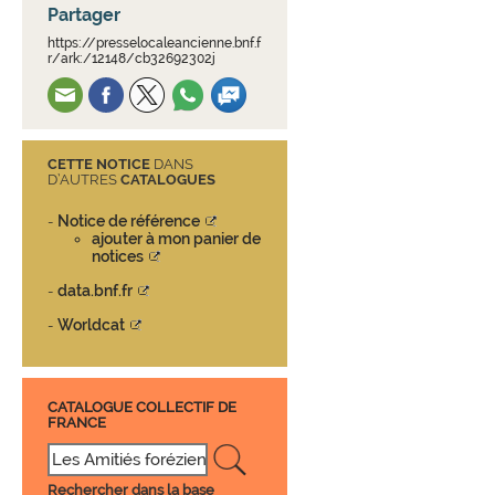
Partager
https://presselocaleancienne.bnf.f
r/ark:/12148/cb32692302j
CETTE NOTICE
DANS
D’AUTRES
CATALOGUES
Notice de référence
-
ajouter à mon panier de
notices
data.bnf.fr
-
Worldcat
-
CATALOGUE COLLECTIF DE
FRANCE
Rechercher dans la base