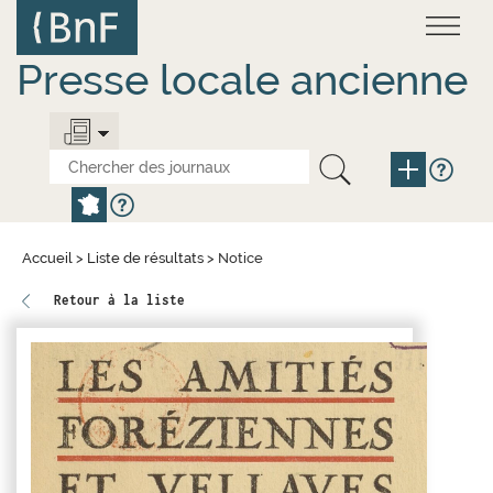
Aller
Panneau de gestion des cookies
au
contenu
principal
Presse locale ancienne
Accueil
>
Liste de résultats
>
Notice
Retour à la liste