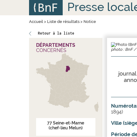
Aller
Panneau de gestion des cookies
Presse local
au
contenu
principal
Accueil
>
Liste de résultats
>
Notice
Retour à la liste
DÉPARTEMENTS
photo : BnF / 
CONCERNÉS
journa
annon
Numérotat
1894)
Ville (sièg
77
Seine-et-Marne
(chef-lieu Melun)
Période de