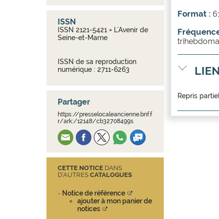
Format :
6
ISSN
ISSN 2121-5421 = L'Avenir de
Fréquence
Seine-et-Marne
trihebdoma
ISSN de sa reproduction
LIE
numérique : 2711-6263
Repris partie
Partager
https://presselocaleancienne.bnf.f
r/ark:/12148/cb32708499s
CETTE NOTICE
DANS
D’AUTRES
CATALOGUES
Notice de référence
-
ajouter à mon panier de
notices