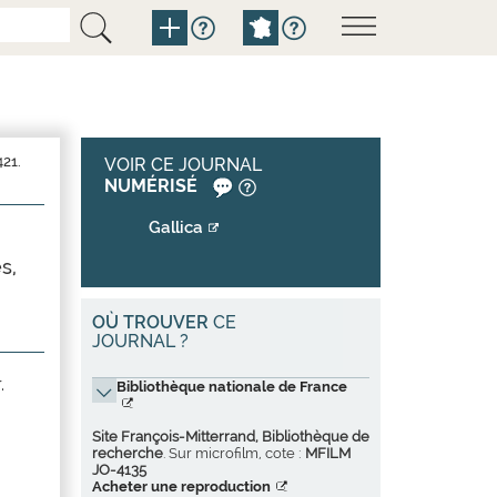
VOIR CE JOURNAL
NUMÉRISÉ
Gallica
s,
OÙ TROUVER
CE
JOURNAL ?
.
Bibliothèque nationale de France
Site François-Mitterrand, Bibliothèque de
recherche
. Sur microfilm, cote :
MFILM
JO-4135
Acheter une reproduction