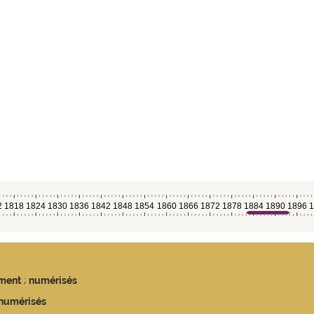
ment
;
numérisés
numérisés