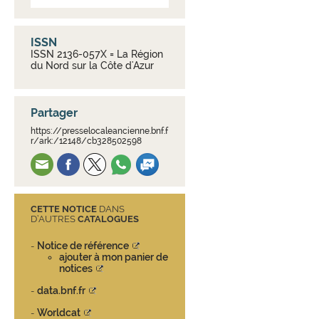
ISSN
ISSN 2136-057X = La Région
du Nord sur la Côte d'Azur
Partager
https://presselocaleancienne.bnf.f
r/ark:/12148/cb328502598
CETTE NOTICE
DANS
D’AUTRES
CATALOGUES
Notice de référence
-
ajouter à mon panier de
notices
data.bnf.fr
-
Worldcat
-