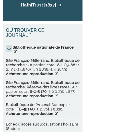
HathiTrust [1837]
OÙ TROUVER
CE
JOURNAL ?
Bibliothèque nationale de France
Site François-Mitterrand, Bibliothèque de
recherche
. Sur papier, cote :
8-LC9-88
: t.
2, n° 1-2 (1836) ; t. 3 (1838)-t. 4 (1839)
Acheter une reproduction
Site François-Mitterrand, Bibliothèque de
recherche, Réserve des livres rares
. Sur
papier, cote :
8-Z-8139
: t. 2 (1836-1837)
Acheter une reproduction
Bibliothèque de l'Arsenal
. Sur papier,
cote :
FE-491 (A)
: t. 2, vol. 1 (1836)
Acheter une reproduction
Échec d’accès aux localisations hors BnF
(Sudoc).