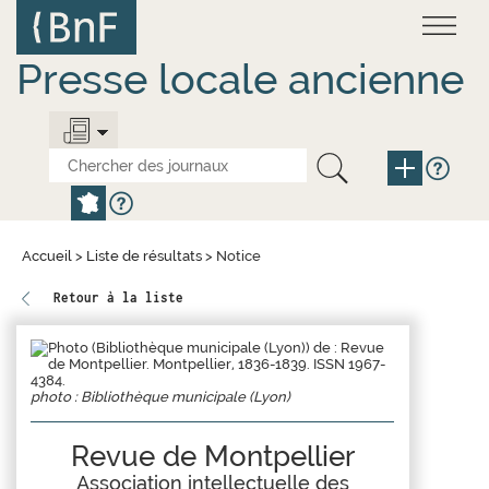
Aller
Panneau de gestion des cookies
au
contenu
principal
Presse locale ancienne
Accueil
>
Liste de résultats
>
Notice
Retour à la liste
photo : Bibliothèque municipale (Lyon)
Revue de Montpellier
Association intellectuelle des