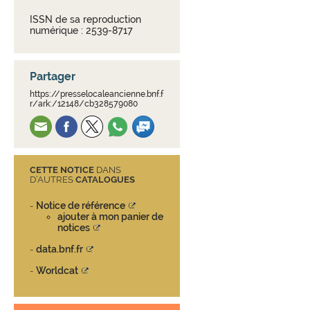
ISSN de sa reproduction
numérique : 2539-8717
Partager
https://presselocaleancienne.bnf.f
r/ark:/12148/cb328579080
CETTE NOTICE
DANS
D’AUTRES
CATALOGUES
Notice de référence
-
ajouter à mon panier de
notices
data.bnf.fr
-
Worldcat
-