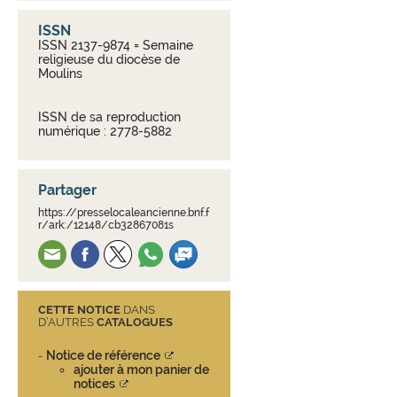
ISSN
ISSN 2137-9874 = Semaine
religieuse du diocèse de
Moulins
ISSN de sa reproduction
numérique : 2778-5882
Partager
https://presselocaleancienne.bnf.f
r/ark:/12148/cb32867081s
CETTE NOTICE
DANS
D’AUTRES
CATALOGUES
Notice de référence
-
ajouter à mon panier de
notices