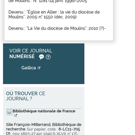
de Moulins". N° 1281 (14 janv. 1996)-2005
Devenu : "Église en Allier : la vie du diocèse de
Moulins". 2005-n° 1550 (déc. 2009)
Devenu : "La Vie du diocèse de Moulins". 2010 [?]-
VOIR CE JOURNAL
NUMÉRISÉ
Gallica
OÙ TROUVER
CE
JOURNAL ?
Bibliothèque nationale de France
Site François-Mitterrand, Bibliothèque de
recherche
. Sur papier, cote :
8-LC11-705
(7)
: nov. 1893-27 avr. 1940 [I-XLVII, n° 17] ;