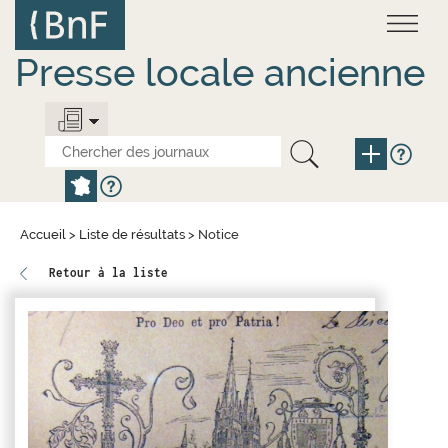
Aller
Panneau de gestion des cookies
au
contenu
principal
Presse locale ancienne
Accueil
>
Liste de résultats
>
Notice
Retour à la liste