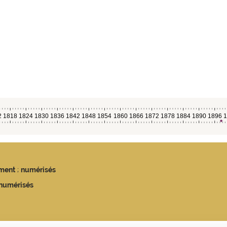
ment
;
numérisés
numérisés