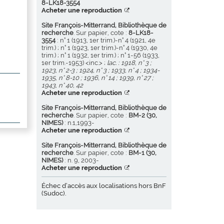
8-LK18-3554
Acheter une reproduction
Site François-Mitterrand, Bibliothèque de
recherche
. Sur papier, cote :
8-LK18-
3554
: n° 1 (1913, 1er trim.)-n° 4 (1921, 4e
trim.) ; n° 1 (1923, 1er trim.)-n° 4 (1930, 4e
trim.) ; n° 1 (1932, 1er trim.) ; n° 1-56 (1933,
1er trim.-1953) <inc.> ;
lac. : 1918, n° 3 ;
1923, n° 2-3 ; 1924, n° 3 ; 1933, n° 4 ; 1934-
1935, n° 8-10 ; 1936, n° 14 ; 1939, n° 27 ;
1943, n° 40, 42
Acheter une reproduction
Site François-Mitterrand, Bibliothèque de
recherche
. Sur papier, cote :
BM-2 (30,
NIMES)
: n.1,1993-
Acheter une reproduction
Site François-Mitterrand, Bibliothèque de
recherche
. Sur papier, cote :
BM-1 (30,
NIMES)
: n. 9, 2003-
Acheter une reproduction
Échec d’accès aux localisations hors BnF
(Sudoc).