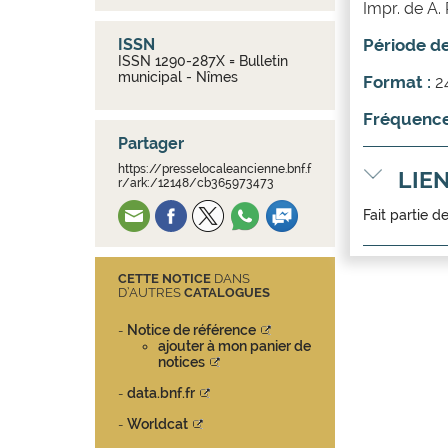
Impr. de A. 
ISSN
Période de
ISSN 1290-287X = Bulletin
municipal - Nîmes
Format :
2
Fréquence
Partager
https://presselocaleancienne.bnf.f
LIE
r/ark:/12148/cb365973473
Fait partie d
CETTE NOTICE
DANS
D’AUTRES
CATALOGUES
Notice de référence
-
ajouter à mon panier de
notices
data.bnf.fr
-
Worldcat
-