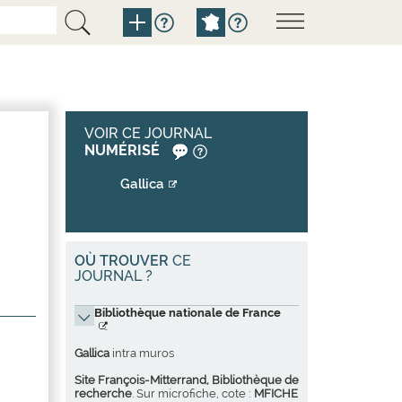
VOIR CE JOURNAL
NUMÉRISÉ
Gallica
OÙ TROUVER
CE
JOURNAL ?
Bibliothèque nationale de France
Gallica
intra muros
Site François-Mitterrand, Bibliothèque de
:
recherche
. Sur microfiche, cote :
MFICHE