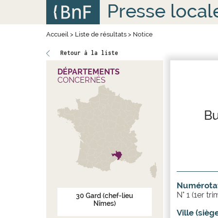
Aller
Panneau de gestion des cookies
Presse local
au
contenu
principal
Accueil
>
Liste de résultats
>
Notice
Retour à la liste
DÉPARTEMENTS
CONCERNÉS
Bu
Numérotat
N° 1 (1er tri
30
Gard
(chef-lieu
Nîmes)
Ville (sièg