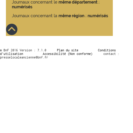
Journaux concernant le
même département
;
numérisés
Journaux concernant la
même région
;
numérisés
© BnF 2016 Version : 7.1.0
Plan du site
Conditions
d’utilisation
Accessibilité (Non conforme)
contact :
presselocaleancienne@bnf.fr