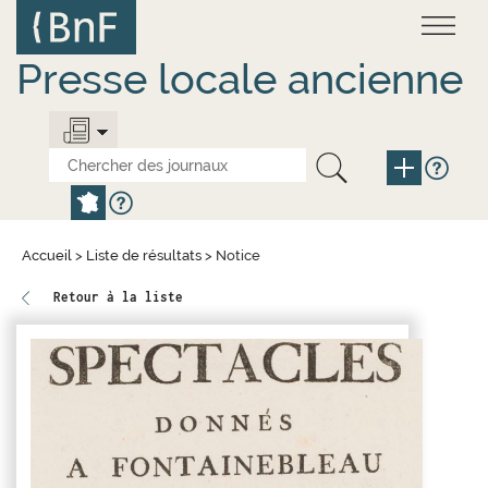
Aller
Panneau de gestion des cookies
au
contenu
principal
Presse locale ancienne
Accueil
>
Liste de résultats
>
Notice
Retour à la liste