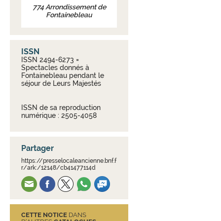
774
Arrondissement de
Fontainebleau
ISSN
ISSN 2494-6273 =
Spectacles donnés à
Fontainebleau pendant le
séjour de Leurs Majestés
ISSN de sa reproduction
numérique : 2505-4058
Partager
https://presselocaleancienne.bnf.f
r/ark:/12148/cb41477114d
CETTE NOTICE
DANS