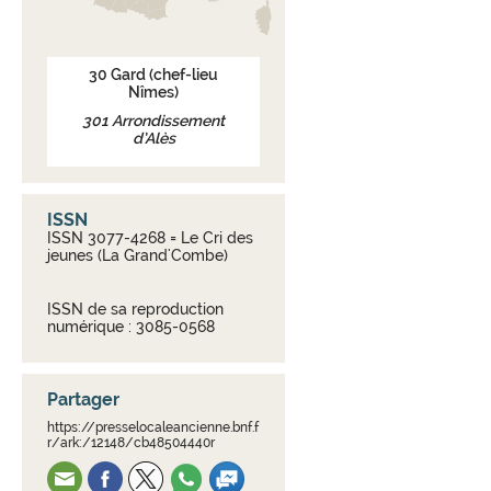
30
Gard
(chef-lieu
Nîmes)
301
Arrondissement
d’Alès
ISSN
ISSN 3077-4268 = Le Cri des
jeunes (La Grand'Combe)
ISSN de sa reproduction
numérique : 3085-0568
Partager
https://presselocaleancienne.bnf.f
r/ark:/12148/cb48504440r