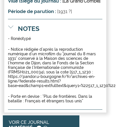
Ville (siège du journal) :
[La Grand'Combe]
Période de parution :
[1931 ?]
NOTES
- Ronéotypé
- Notice rédigée d'après la reproduction
numérique d'un microfilm du "journal du 8 mars
1931" conservé à la Maison des sciences de
l'homme de Dijon, dans le Fonds de la Section
française de l'Internationale communiste
(FRMSH021_00034), sous la cote [517_1_1230 :
https://pandor.u-bourgogne.fr/fr/archives-en-
ligne/federate-results.html?
base=ead&champ1=extfulltext&query1=%22517_1_1230%22
- Porte en devise : "Plus de frontières. Dans la
bataille : Français et étrangers tous unis"
VOIR CE JOURNAL