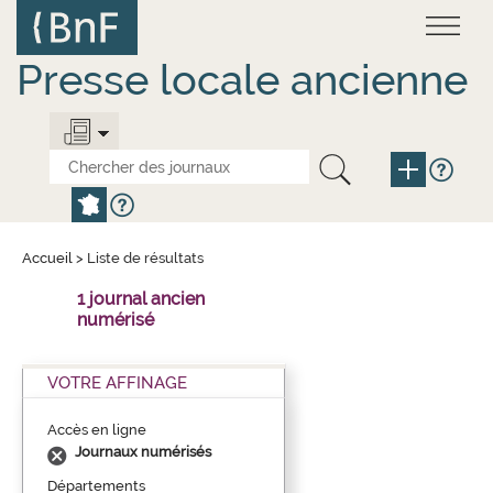
Aller
Panneau de gestion des cookies
au
contenu
principal
Presse locale ancienne
Accueil
>
Liste de résultats
1 journal ancien
numérisé
VOTRE AFFINAGE
Accès en ligne
Journaux numérisés
Départements