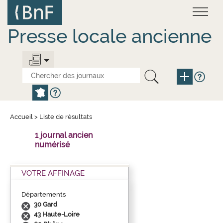
Aller
Panneau de gestion des cookies
au
contenu
principal
Presse locale ancienne
Accueil
>
Liste de résultats
1 journal ancien
numérisé
VOTRE AFFINAGE
Départements
30 Gard
43 Haute-Loire