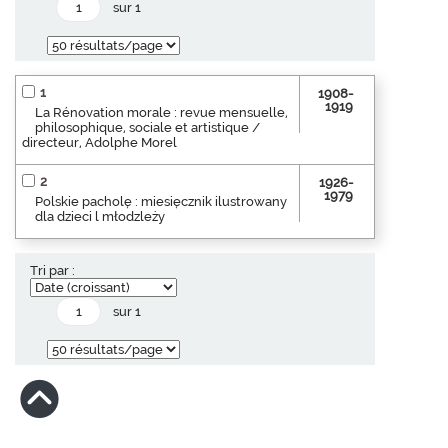
sur 1
1
1908-
1919
La Rénovation morale : revue mensuelle,
philosophique, sociale et artistique /
directeur, Adolphe Morel
2
1926-
1979
Polskie pacholę : miesięcznik ilustrowany
dla dzieci l młodzleży
Tri par :
sur 1