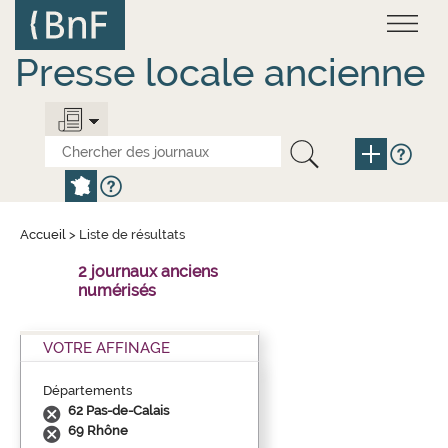
Aller
Panneau de gestion des cookies
au
contenu
principal
Presse locale ancienne
Accueil
>
Liste de résultats
2 journaux anciens
numérisés
VOTRE AFFINAGE
Départements
62 Pas-de-Calais
69 Rhône