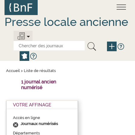
Aller
Panneau de gestion des cookies
au
contenu
principal
Presse locale ancienne
Accueil
>
Liste de résultats
1 journal ancien
numérisé
VOTRE AFFINAGE
Accès en ligne
Journaux numérisés
Départements